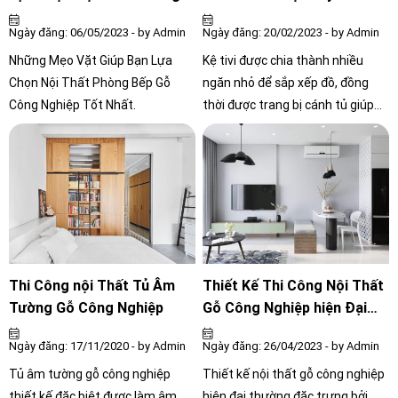
thất Công Chính đưa ra 3 lưu ý
Bếp Gỗ Công Nghiệp Tốt
Ngày đăng: 06/05/2023 - by Admin
Ngày đăng: 20/02/2023 - by Admin
dưới đây để giúp bạn có thể lựa
Nhất.
chọn đóng mới tủ bếp gỗ công
Những Mẹo Vặt Giúp Bạn Lựa
Kệ tivi được chia thành nhiều
nghiệp một cách chuẩn xác.
Chọn Nội Thất Phòng Bếp Gỗ
ngăn nhỏ để sắp xếp đồ, đồng
Công Nghiệp Tốt Nhất.
thời được trang bị cánh tủ giúp
giữ cho không gian gọn gàng và
sạch sẽ. Khi treo tivi lên tường,
bạn có thể đặt loa hoặc đồ trang
trí lên kệ, tạo ra một không gian
hiện đại và thẩm mỹ. Thiết kế
đơn giản của kệ tivi sẽ làm tăng
điểm nhấn cho căn phòng, đặc
biệt là trong trường hợp diện tích
Thi Công nội Thất Tủ Âm
Thiết Kế Thi Công Nội Thất
không gian hạn chế.
Tường Gỗ Công Nghiệp
Gỗ Công Nghiệp hiện Đại
Căn Hộ Chung Cư
Ngày đăng: 17/11/2020 - by Admin
Ngày đăng: 26/04/2023 - by Admin
Tủ âm tường gỗ công nghiệp
Thiết kế nội thất gỗ công nghiệp
thiết kế đặc biệt được làm âm
hiện đại thường đặc trưng bởi