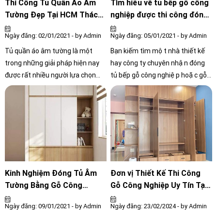
Thi Công Tủ Quần Áo Âm
Tìm hiểu về tủ bếp gỗ công
Tường Đẹp Tại HCM Thách
nghiệp được thi công đóng
Thức Mọi Không Gian cho
mới thế nào cho nhà bếp
Ngày đăng: 02/01/2021 - by Admin
Ngày đăng: 05/01/2021 - by Admin
ngôi nhà
Tủ quần áo âm tường là một
Bạn kiếm tìm một nhà thiết kế
trong những giải pháp hiện nay
hay công ty chuyên nhận đóng
được rất nhiều người lựa chọn
tủ bếp gỗ công nghiệp hoặc gỗ
nhằm tiết kiệm diện tích cho căn
tự nhiên tại quận Gò Vấp với
phòng, che đi những khuyết điểm
chất lượng đảm bảo nhất và giá
không vuông vức khi thiết kế, tạo
phù hợp, và đặc biệt là dịch vụ
ra một không gian hiện đại.
chăm sóc khách hàng cũng như
bảo hành lâu dài để yên tâm khi
đóng tủ bếp gỗ cho gia đình mình
gần quận Gò Vấp
Kinh Nghiệm Đóng Tủ Âm
Đơn vị Thiết Kế Thi Công
Tường Bằng Gỗ Công
Gỗ Công Nghiệp Uy Tín Tại
Nghiệp
HCM
Ngày đăng: 09/01/2021 - by Admin
Ngày đăng: 23/02/2024 - by Admin