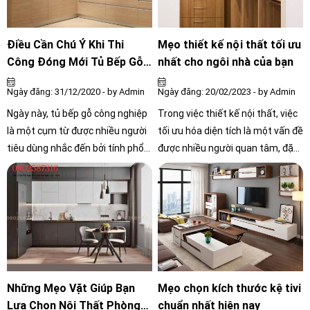
gia đình về không gian, chức
năng và phong cách thiết kế cho
thẩm mỹ.
Điều Cần Chú Ý Khi Thi
Mẹo thiết kế nội thất tối ưu
Công Đóng Mới Tủ Bếp Gỗ
nhất cho ngôi nhà của bạn
Công Nghiệp Luôn bền đẹp
Ngày đăng: 31/12/2020 - by Admin
Ngày đăng: 20/02/2023 - by Admin
Ngày này, tủ bếp gỗ công nghiệp
Trong việc thiết kế nội thất, việc
là một cụm từ được nhiều người
tối ưu hóa diện tích là một vấn đề
tiêu dùng nhắc đến bởi tính phổ
được nhiều người quan tâm, đặc
biến của nó. Tuy nhiên không
biệt là khi không gian nhà hẹp
phải ai cũng hiểu biết hết về gỗ
hòi. Vì vậy, chúng tôi xin chia sẻ
công nghiệp nên rất dễ bị nhầm
đến mọi người 5 mẹo tối ưu diện
lẫn và mua phải những sản phẩm
tích trong thiết kế nội thất, giúp
kém chất lượng trong quá trình
bạn tận dụng tối đa không gian
thi công đóng mới tủ bếp gỗ công
sử dụng và tạo ra một không
nghiệp làm bạn có ác cảm với nó.
gian sống thoải mái hơn.
Để tránh tình trạng đó, bằng kinh
Những Mẹo Vặt Giúp Bạn
Mẹo chọn kích thước kệ tivi
nghiệm lâu năm của mình Nội
Lựa Chọn Nội Thất Phòng
chuẩn nhất hiện nay