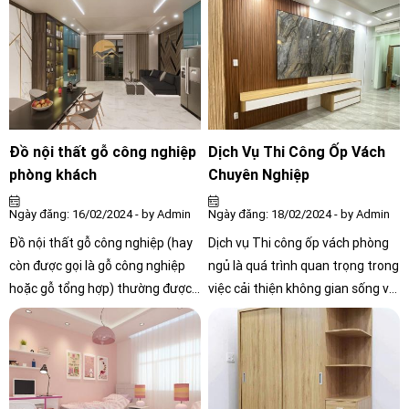
bạn cần chọn lựa một phong
nhựa Picomat tiêu chuẩn từ
cách thiết kế hợp lý dựa trên diện
5mm đến 18mm có màng bảo vệ
tích và yêu cầu sử dụng
là lớp giấy Kraff in logo PICOMAT
và ISO 9001:2015.
Đồ nội thất gỗ công nghiệp
Dịch Vụ Thi Công Ốp Vách
phòng khách
Chuyên Nghiệp
Ngày đăng: 16/02/2024 - by Admin
Ngày đăng: 18/02/2024 - by Admin
Đồ nội thất gỗ công nghiệp (hay
Dịch vụ Thi công ốp vách phòng
còn được gọi là gỗ công nghiệp
ngủ là quá trình quan trọng trong
hoặc gỗ tổng hợp) thường được
việc cải thiện không gian sống và
làm từ vật liệu như MDF (Medium
tạo ra một môi trường sinh hoạt
Density Fiberboard), gỗ tráng
thoải mái và tiện nghi trong căn
phủ (veneer), hoặc các loại gỗ
phòng ngủ. Qua công việc này,
tổng hợp khác
các chuyên gia xây dựng và trang
trí nội thất sẽ lắp đặt các vật liệu