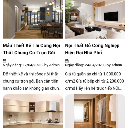
mẫu tủ quần áo đẹp nhất và hợp
mang lại vẻ đẹp, tiện nghi mà giá
với xu hướng hiện đại ngày nay.
thành lại phải chăng. Cùng theo
dõi những thông tin trong bài
viết dưới đây về thi công nội thất
để có những kiến thức đầy đủ
nhất trước khi bắt tay vào thi
công công trình nhà bạn nhé.
Mẫu Thiết Kế Thi Công Nội
Nội Thất Gỗ Công Nghiệp
Thất Chung Cư Trọn Gói
Hiện Đại Nhà Phố
Ngày đăng: 17/04/2023 - by Admin
Ngày đăng: 24/04/2023 - by Admin
Để thiết kế và thi công nội thất
Giá tủ quần áo chỉ từ 1.800.000
chung cư trọn gói, Bạn cần tiến
đ/m2 Gía tủ bếp chỉ từ 2.200.000
hành khảo sát không gian chung
đ/md Hãy liên hệ trực tiếp NỘI
cư của mình để có được thông tin
THẤT CÔNG CHÍNH để nhận báo
về diện tích, hướng nhìn, kiểu cửa
giá tốt nhất.
sổ, cửa ra vào, vị trí các ống
thông gió và đường dây điện
nước, cũng như các yêu cầu của