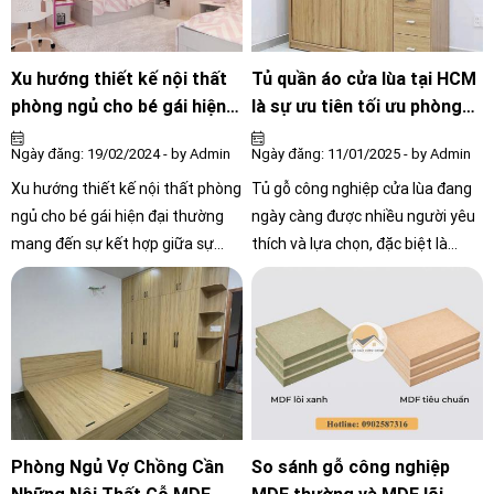
như gạch, gỗ, hoặc các tấm ván
ép, PVC để tạo ra bề mặt vách
ngăn giữa các không gian. Quá
Xu hướng thiết kế nội thất
Tủ quần áo cửa lùa tại HCM
trình này bao gồm các bước từ
phòng ngủ cho bé gái hiện
là sự ưu tiên tối ưu phòng
chuẩn bị bề mặt, cắt và cấu trúc
đại mới nhất 2024
ngủ
Ngày đăng: 19/02/2024 - by Admin
Ngày đăng: 11/01/2025 - by Admin
vật liệu, lắp đặt, hoàn thiện đến
dọn dẹp khu vực làm việc. Kết
Xu hướng thiết kế nội thất phòng
Tủ gỗ công nghiệp cửa lùa đang
quả cuối cùng là một phòng ngủ
ngủ cho bé gái hiện đại thường
ngày càng được nhiều người yêu
được trang trí đẹp mắt và chức
mang đến sự kết hợp giữa sự
thích và lựa chọn, đặc biệt là
năng, phản ánh phong cách và sở
thoải mái và tính thẩm mỹ cao
trong thiết kế nội thất phòng
thích cá nhân của chủ nhân căn
ngủ. Với nhiều ưu điểm vượt trội,
phòng.
đây là giải pháp lý tưởng cho
không gian sống hiện đại. Dưới
đây là những lý do bạn nên cân
nhắc sử dụng Tủ quần áo cửa lùa
tại HCM
Phòng Ngủ Vợ Chồng Cần
So sánh gỗ công nghiệp