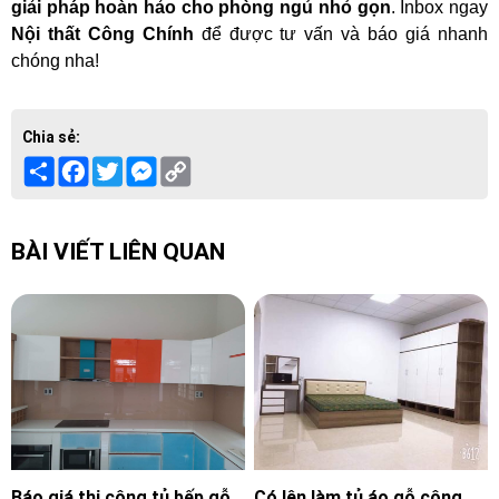
giải pháp hoàn hảo cho phòng ngủ nhỏ gọn
. Inbox ngay
Nội thất Công Chính
để được tư vấn và báo giá nhanh
chóng nha!
Chia sẻ:
Share
Facebook
Twitter
Messenger
Copy
Link
BÀI VIẾT LIÊN QUAN
Báo giá thi công tủ bếp gỗ
Có lên làm tủ áo gỗ công