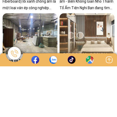
Fiberboard) lõi xanh chống ẩm là
ẩm - Biến Không Gian Nhỏ Thành
một loại ván ép công nghiệp
Tổ Ấm Tiện Nghi Bạn đang tìm
được sản xuất từ sợi gỗ nghiền
kiếm nội thất đẹp, bền, tối ưu
nhỏ, keo, chất chống ẩm và các
không gian cho phòng ngủ hay
chất phụ gia khác.
phòng bếp?
Công ty Nội Thất Đông
Vì sao gỗ MDF lõi xanh
Thạnh, HCM chuyên Sản
chống ẩm là lựa chọn lý
Xuất & Lắp Đặt Theo Yêu
tưởng cho phòng ngủ
Ngày đăng: 21/02/2025 - by Admin
Ngày đăng: 03/07/2025 - by Admin
Cầu
master hiện đại?
Bạn đang tìm kiếm công ty nội
Bạn đang tìm kiếm ý tưởng để
thất tại Đông Thạnh, HCM
biến phòng ngủ master thành
chuyên sản xuất và lắp đặt nội
một không gian hiện đại, tiện
thất theo yêu cầu? Nội Thất
nghi và bền bỉ? Gỗ công nghiệp
Công Chính là công ty sản xuất
MDF lõi xanh chống ẩm chính là