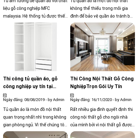
Tủ âm tường để quần áo với chất
Tủ quần áo là một đồ nội thất
liệu gỗ công nghiệp MFC
không thể thiếu trong mõi gia
malaysia. Hệ thống tủ được thiết
đình để bảo vệ quần áo tránh bụi
kế và thi công bởi (NỘI THẤT
bẩn và giúp cho gia đình gọn
CÔNG CHÍNH)
gàng hơn, do đó đóng tủ quần áo
ở quận gò vấp là cần thiết cho
khách hàng tại đây. Hãy liên hệ
NỘI THẤT CÔNG CHÍNH để đóng
tủ quần áo uy tín chuyên nghiệp
và giá rẻ tại quận gò vấp.
Thi công tủ quần áo, gỗ
Thi Công Nội Thất Gỗ Công
công nghiệp uy tín tại
NghiệpTrọn Gói Uy Tín
tphcm
Ngày đăng: 08/08/2019 - by Admin
Ngày đăng: 16/11/2020 - by Admin
Tủ quần áo là món đồ nội thất
Rất nhiều gia đình quyết định thi
quan trọng nhất nhì trong không
công nội thất gỗ cho ngôi nhà
gian phòng ngủ. Vì thế chúng tôi
của mình bởi vì nội thất gỗ được
luôn thiết kế và cập nhật những
yêu thích nhất hiện nay, vừa