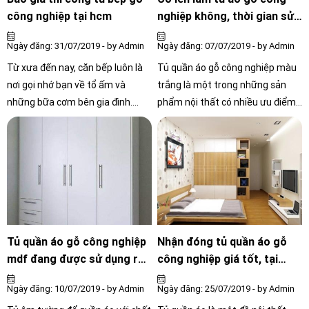
công nghiệp tại hcm
nghiệp không, thời gian sử
dụng thế nào?
Ngày đăng: 31/07/2019 - by Admin
Ngày đăng: 07/07/2019 - by Admin
Từ xưa đến nay, căn bếp luôn là
Tủ quần áo gỗ công nghiệp màu
nơi gọi nhớ bạn về tổ ấm và
trắng là một trong những sản
những bữa cơm bên gia đình.
phẩm nội thất có nhiều ưu điểm
không những thế, căn bếp trong
và khả năng ứng dụng trong
phong thủ còn đóng vai trò là nơi
thiết kế nhà cửa. Vậy, loại tủ này
lưu giữ tiền tài, sản sinh sử may
có gì đặc biệt? Hãy cùng tìm hiểu
mắn và sức khỏe cho những
trong bài viết này.
thành viên trong gia đình. vì vậy,
các mẫu tủ bếp gỗ cao cấp được
nhiều khách hàng ưa chuộng để
trang hoàng cho không gian bếp
Tủ quần áo gỗ công nghiệp
Nhận đóng tủ quần áo gỗ
nhà mình thêm sang trọng và
mdf đang được sử dụng rất
công nghiệp giá tốt, tại
bắt mắt.
phổ biết
tphcm
Ngày đăng: 10/07/2019 - by Admin
Ngày đăng: 25/07/2019 - by Admin