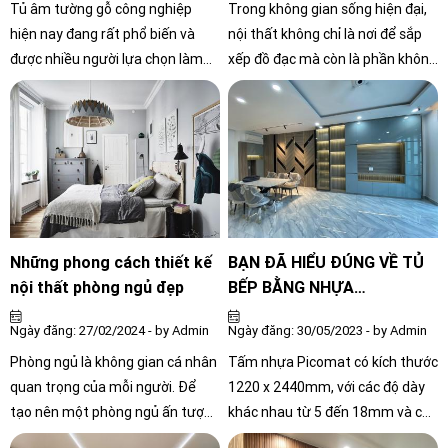
Tủ âm tường gỗ công nghiệp
Trong không gian sống hiện đại,
hiện nay đang rất phổ biến và
nội thất không chỉ là nơi để sắp
được nhiều người lựa chọn làm
xếp đồ đạc mà còn là phần không
nội thất trong nhà. Những ưu
thể thiếu trong việc tạo nên vẻ
điểm mà tủ âm tường mang lại
đẹp và tính tiện ích cho không
kèm theo tính thẩm mỹ cao của
gian sống của mỗi gia đình. Với
gỗ công nghiệp đã tạo nên cho
sứ mệnh đem đến những không
người tiêu dùng sự tin tưởng
gian sống đẳng cấp, tiện nghi và
nhất định vào nó. Nhận thấy
đồng thời phản ánh phong cách
được nhu cầu đó, bằng kiến thức
cá nhân, Nội Thất Công Chính tự
và kinh nghiệm lâu năm trong
hào là địa chỉ tin cậy cho mọi nhu
Những phong cách thiết kế
BẠN ĐÃ HIỂU ĐÚNG VỀ TỦ
nghề Nội Thất Công Chính mong
cầu về thiết kế và thi công nội
nội thất phòng ngủ đẹp
BẾP BẰNG NHỰA
muốn đem đến cho bạn những
thất gỗ công nghiệp tại Hồ Chí
PICOMAT?
Ngày đăng: 27/02/2024 - by Admin
Ngày đăng: 30/05/2023 - by Admin
kinh nghiệm quý báu khi quyết
Minh.
định chọn tủ gỗ âm tường.
Phòng ngủ là không gian cá nhân
Tấm nhựa Picomat có kích thước
quan trọng của mỗi người. Để
1220 x 2440mm, với các độ dày
tạo nên một phòng ngủ ấn tượng
khác nhau từ 5 đến 18mm và có
và phù hợp với cá tính của mình,
màu trắng ngà. Độ dày của tấm