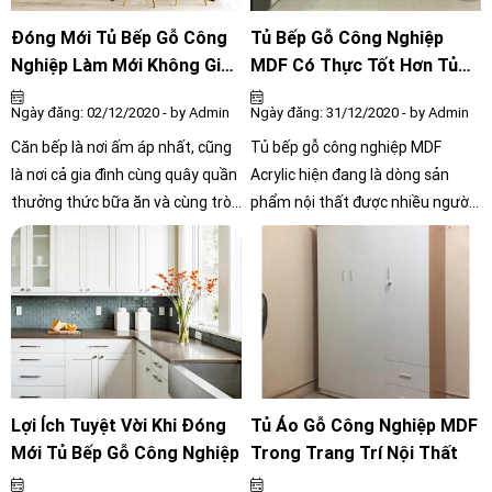
lạnh, giường ngủ có ngăn kéo để
gia đình lo lắng và băn khoăn
chứa đồ,...
Đóng Mới Tủ Bếp Gỗ Công
Tủ Bếp Gỗ Công Nghiệp
Nghiệp Làm Mới Không Gian
MDF Có Thực Tốt Hơn Tủ
Nhà Bếp
Bếp Gỗ Tự Nhiên
Ngày đăng: 02/12/2020 - by Admin
Ngày đăng: 31/12/2020 - by Admin
Căn bếp là nơi ấm áp nhất, cũng
Tủ bếp gỗ công nghiệp MDF
là nơi cả gia đình cùng quây quần
Acrylic hiện đang là dòng sản
thưởng thức bữa ăn và cùng trò
phẩm nội thất được nhiều người
chuyện. Theo quan niệm dân
yêu thích ưa dùng. Dòng sản
gian, bếp là nơi ở của ông bà Táo
phẩm này được đánh giá là có
- người mang tài lộc và vận may
tính thẩm mỹ cao, độ bền theo
đến cho gia chủ. Theo nghiên
thời gian và mang phong cách
cứu khoa học, bếp là nơi gia đình
hiện đại. Vậy nó có gì tốt hơn so
cùng quây quần bên nhau và chia
với tủ bếp gỗ tự nhiên? Hãy cùng
sẻ mọi thứ, bữa ăn có vui vẻ ấm
tìm câu trả lời ngay dưới bài viết
áp thì gia đình mới hạnh phúc,
này nhé.
Lợi Ích Tuyệt Vời Khi Đóng
Tủ Áo Gỗ Công Nghiệp MDF
mọi việc mới thuận lợi.
Mới Tủ Bếp Gỗ Công Nghiệp
Trong Trang Trí Nội Thất