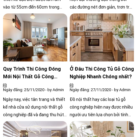
vào từ 55cm đến 60cm trong
các đường nét đơn giản, trơn tru
tường. Chúng ta chỉ có thể nhìn
và không có hoa văn phức tạp. Bộ
thấy mặt tiền của tủ mà không
đồ nội thất thường có chức năng
nhìn được phía sau, 2 bên xung
đa năng và tiết kiệm không gian,
quanh của tủ. Thiết kế này giúp
giúp cho căn hộ chung cư trông
tiết kiệm tối đa không gian sử
rộng rãi và thoáng đạt hơn.
dụng, đồng thời khiến cho không
gian trở nên vuông vắn, liền
mạch.
Quy Trình Thi Công Đóng
Ở Đâu Thi Công Tủ Gỗ Công
Mới Nội Thất Gỗ Công
Nghiệp Nhanh Chóng nhất?
Nghiệp
Ngày đăng: 25/11/2020 - by Admin
Ngày đăng: 27/11/2020 - by Admin
Ngày nay, việc tân trang và thiết
Đồ nội thất hay các loại tủ gỗ
kế nhà cửa sử dụng nội thất gỗ
công nghiệp hiện nay được nhiều
công nghiệp đã và đang thu hút
người ưu tiên lựa chọn bởi tính
đông đảo nhiều gia chủ. Thị
thẩm mỹ và giá thành của nó
trường nội thất đang cạnh tranh
cũng rất mềm. Bạn cũng đang có