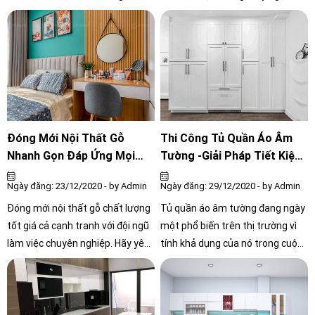
quan tâm. Bởi nó không chỉ tiện
nhiên khi tủ gỗ công nghiệp đang
lợi, mà còn mang lại tính thẩm
ngày càng trở nên thông dụng và
mỹ cho ngôi nhà, tận dụng các
trở thành xu hướng thiết kế nội
khoảng không gian trống hoàn
thất trong những năm gần đây.
hảo.
Đóng Mới Nội Thất Gỗ
Thi Công Tủ Quần Áo Âm
Nhanh Gọn Đáp Ứng Mọi
Tường -Giải Pháp Tiết Kiệm
Yêu Cầu
Cho Không Gian Nhà Bạn
Ngày đăng: 23/12/2020 - by Admin
Ngày đăng: 29/12/2020 - by Admin
Đóng mới nội thất gỗ chất lượng
Tủ quần áo âm tường đang ngày
tốt giá cả cạnh tranh với đội ngũ
một phổ biến trên thị trường vì
làm việc chuyên nghiệp. Hãy yên
tính khả dụng của nó trong cuộc
tâm vì đã có Nội Thất Công Chính
sống hằng ngày. Bạn sẽ không
– đơn vị chuyên cung cấp thi
phải lo lắng vấn đề về không gian
công đồ nội thất có tiếng trong
khi thi công tủ quần áo âm tường
ngành, đã nhận được rất nhiều
cho ngôi nhà của bạn