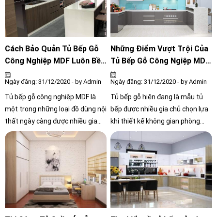
sự đánh giá tích cực của khách
hàng trong thời gian qua.
Cách Bảo Quản Tủ Bếp Gỗ
Những Điểm Vượt Trội Của
Công Nghiệp MDF Luôn Bền
Tủ Bếp Gỗ Công Ngiệp MDF
Đẹp
Thế Nào?
Ngày đăng: 31/12/2020 - by Admin
Ngày đăng: 31/12/2020 - by Admin
Tủ bếp gỗ công nghiệp MDF là
Tủ bếp gỗ hiện đang là mẫu tủ
một trong những loại đồ dùng nội
bếp được nhiều gia chủ chọn lựa
thất ngày càng được nhiều gia
khi thiết kế không gian phòng
đình ưa chuộng hơn nhờ những
bếp nhà mình. Với các đặc tính
điểm vượt trội của nó. Bên cạnh
nổi bật về kiểu dáng đến chất
đó, tủ bếp gỗ là nơi thường xuyên
lượng, đặc biệt là tủ bếp gỗ công
tiếp xúc với dầu mỡ nên tình
nghiệp MDF Acrylic, luôn làm hài
trạng hư hỏng hoặc giảm tuổi
lòng người tiêu dùng.
thọ rất dễ xảy ra nếu chúng ta
không biết bảo quản đúng cách