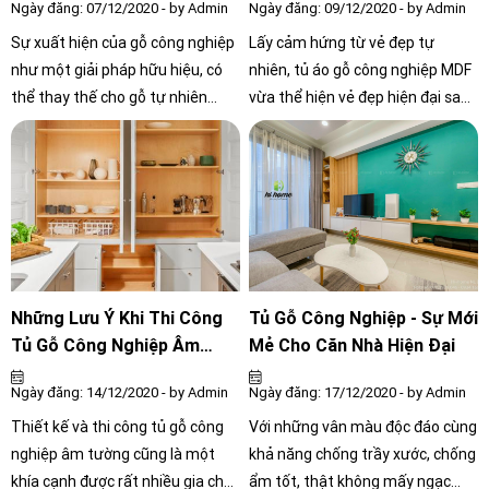
Ngày đăng: 07/12/2020 - by Admin
Ngày đăng: 09/12/2020 - by Admin
Sự xuất hiện của gỗ công nghiệp
Lấy cảm hứng từ vẻ đẹp tự
như một giải pháp hữu hiệu, có
nhiên, tủ áo gỗ công nghiệp MDF
thể thay thế cho gỗ tự nhiên
vừa thể hiện vẻ đẹp hiện đại sang
trong quá trình đóng mới tủ bếp
trọng, vừa gợi đến cảm giác thân
gỗ công nghiệp, so với gỗ tự
thiện và ấm áp, tô điểm không
nhiên với giá thành cao thì gỗ
gian thêm phần sinh động. Tuy
công nghiệp là sự lựa chọn tối ưu
nhiên với sự đa dạng về mẫu mã,
nhất cho việc thi công nội thất gỗ
kiểu dáng cũng như chất liệu
cho căn nhà của bạn
Những Lưu Ý Khi Thi Công
Tủ Gỗ Công Nghiệp - Sự Mới
Tủ Gỗ Công Nghiệp Âm
Mẻ Cho Căn Nhà Hiện Đại
Tường Cho Không Gian Đẹp
Ngày đăng: 14/12/2020 - by Admin
Ngày đăng: 17/12/2020 - by Admin
Thiết kế và thi công tủ gỗ công
Với những vân màu độc đáo cùng
nghiệp âm tường cũng là một
khả năng chống trầy xước, chống
khía cạnh được rất nhiều gia chủ
ẩm tốt, thật không mấy ngạc