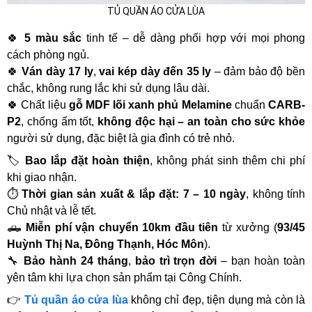
TỦ QUẦN ÁO CỬA LÙA
🍀
5 màu sắc
tinh tế – dễ dàng phối hợp với mọi phong
cách phòng ngủ.
🍀
Ván dày 17 ly
,
vai kép dày đến 35 ly
– đảm bảo độ bền
chắc, không rung lắc khi sử dụng lâu dài.
🍀 Chất liệu
gỗ MDF lõi xanh phủ Melamine
chuẩn
CARB-
P2
, chống ẩm tốt,
không độc hại – an toàn cho sức khỏe
người sử dụng, đặc biệt là gia đình có trẻ nhỏ.
🏷
Bao lắp đặt hoàn thiện
, không phát sinh thêm chi phí
khi giao nhận.
⏱
Thời gian sản xuất & lắp đặt: 7 – 10 ngày
, không tính
Chủ nhật và lễ tết.
🛻
Miễn phí vận chuyển 10km đầu tiên
từ xưởng (
93/45
Huỳnh Thị Na, Đông Thạnh, Hóc Môn
).
🔧
Bảo hành 24 tháng
,
bảo trì trọn đời
– bạn hoàn toàn
yên tâm khi lựa chọn sản phẩm tại Công Chính.
👉
Tủ quần áo cửa lùa
không chỉ đẹp, tiện dụng mà còn là