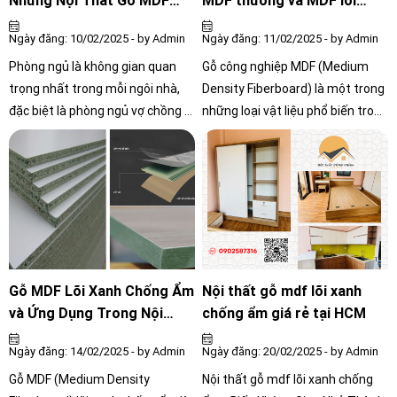
Những Nội Thất Gỗ MDF
MDF thường và MDF lõi
Nào?
xanh chống ẩm
Ngày đăng: 10/02/2025 - by Admin
Ngày đăng: 11/02/2025 - by Admin
Phòng ngủ là không gian quan
Gỗ công nghiệp MDF (Medium
trọng nhất trong mỗi ngôi nhà,
Density Fiberboard) là một trong
đặc biệt là phòng ngủ vợ chồng –
những loại vật liệu phổ biến trong
nơi nghỉ ngơi, thư giãn và vun đắp
ngành nội thất nhờ vào giá thành
hạnh phúc gia đình. Để có một
hợp lý, bề mặt phẳng mịn và dễ
không gian tiện nghi, ấm cúng và
gia công. Trong đó, MDF được
thẩm mỹ, việc lựa chọn nội thất
chia thành hai loại chính: MDF
phù hợp là vô cùng cần thiết.
thường và MDF lõi xanh chống
Trong đó, nội thất gỗ MDF đang
ẩm. Vậy hai loại này có gì khác
ngày càng được ưa chuộng nhờ
nhau? Hãy cùng tìm hiểu chi tiết.
độ bền cao, mẫu mã đẹp và giá
Gỗ MDF Lõi Xanh Chống Ẩm
Nội thất gỗ mdf lõi xanh
thành hợp lý
và Ứng Dụng Trong Nội
chống ẩm giá rẻ tại HCM
Thất Gỗ
Ngày đăng: 14/02/2025 - by Admin
Ngày đăng: 20/02/2025 - by Admin
Gỗ MDF (Medium Density
Nội thất gỗ mdf lõi xanh chống