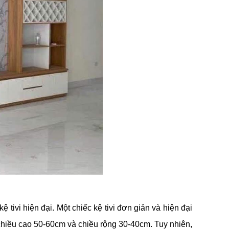
tivi hiện đại. Một chiếc kệ tivi đơn giản và hiện đại
 chiều cao 50-60cm và chiều rộng 30-40cm. Tuy nhiên,