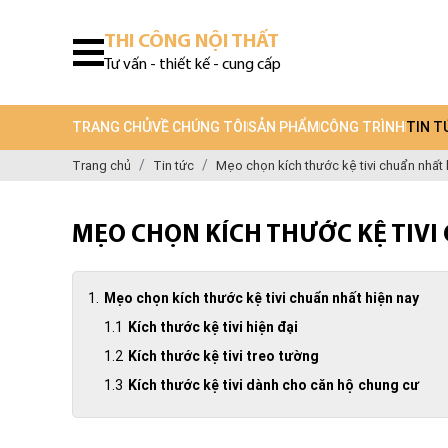
THI CÔNG NỘI THẤT
Tư vấn - thiết kế - cung cấp
TRANG CHỦ
VỀ CHÚNG TÔI
SẢN PHẨM
CÔNG TRÌNH
TIN T
Trang chủ
Tin tức
Mẹo chọn kích thước kệ tivi chuẩn nhất 
MẸO CHỌN KÍCH THƯỚC KỆ TIVI
Mẹo chọn kích thước kệ tivi chuẩn nhất hiện nay
Kích thước kệ tivi hiện đại
Kích thước kệ tivi treo tường
Kích thước kệ tivi dành cho căn hộ chung cư