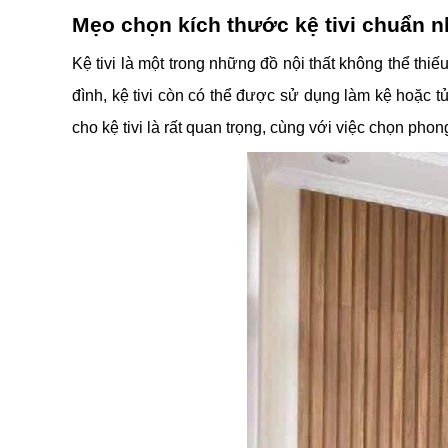
Mẹo chọn kích thước kệ tivi chuẩn n
Kệ tivi là một trong những đồ nội thất không thể th
đình, kệ tivi còn có thể được sử dụng làm kệ hoặc t
cho kệ tivi là rất quan trọng, cùng với việc chọn ph