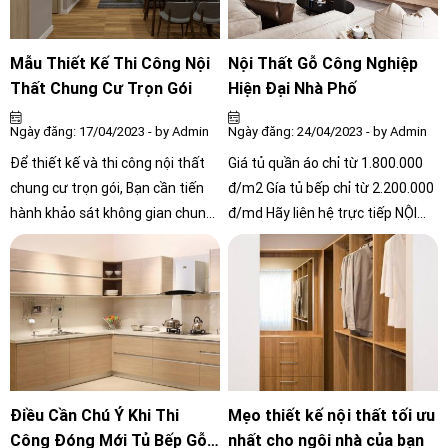
để có những kiến thức đầy đủ
nhất trước khi bắt tay vào thi
công công trình nhà bạn nhé.
Mẫu Thiết Kế Thi Công Nội
Nội Thất Gỗ Công Nghiệp
Thất Chung Cư Trọn Gói
Hiện Đại Nhà Phố
Ngày đăng: 17/04/2023 - by Admin
Ngày đăng: 24/04/2023 - by Admin
Để thiết kế và thi công nội thất
Giá tủ quần áo chỉ từ 1.800.000
chung cư trọn gói, Bạn cần tiến
đ/m2 Gía tủ bếp chỉ từ 2.200.000
hành khảo sát không gian chung
đ/md Hãy liên hệ trực tiếp NỘI
cư của mình để có được thông tin
THẤT CÔNG CHÍNH để nhận báo
về diện tích, hướng nhìn, kiểu cửa
giá tốt nhất.
sổ, cửa ra vào, vị trí các ống
thông gió và đường dây điện
nước, cũng như các yêu cầu của
gia đình về không gian, chức
năng và phong cách thiết kế cho
thẩm mỹ.
Điều Cần Chú Ý Khi Thi
Mẹo thiết kế nội thất tối ưu
Công Đóng Mới Tủ Bếp Gỗ
nhất cho ngôi nhà của bạn