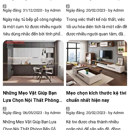
Công Nghiệp Luôn bền đẹp
Ngày đăng: 31/12/2020 - by Admin
Ngày đăng: 20/02/2023 - by Admin
Ngày này, tủ bếp gỗ công nghiệp
Trong việc thiết kế nội thất, việc
là một cụm từ được nhiều người
tối ưu hóa diện tích là một vấn đề
tiêu dùng nhắc đến bởi tính phổ
được nhiều người quan tâm, đặc
biến của nó. Tuy nhiên không
biệt là khi không gian nhà hẹp
phải ai cũng hiểu biết hết về gỗ
hòi. Vì vậy, chúng tôi xin chia sẻ
công nghiệp nên rất dễ bị nhầm
đến mọi người 5 mẹo tối ưu diện
lẫn và mua phải những sản phẩm
tích trong thiết kế nội thất, giúp
kém chất lượng trong quá trình
bạn tận dụng tối đa không gian
thi công đóng mới tủ bếp gỗ công
sử dụng và tạo ra một không
nghiệp làm bạn có ác cảm với nó.
gian sống thoải mái hơn.
Để tránh tình trạng đó, bằng kinh
Những Mẹo Vặt Giúp Bạn
Mẹo chọn kích thước kệ tivi
nghiệm lâu năm của mình Nội
Lựa Chọn Nội Thất Phòng
chuẩn nhất hiện nay
thất Công Chính đưa ra 3 lưu ý
Bếp Gỗ Công Nghiệp Tốt
Ngày đăng: 06/05/2023 - by Admin
Ngày đăng: 20/02/2023 - by Admin
dưới đây để giúp bạn có thể lựa
Nhất.
chọn đóng mới tủ bếp gỗ công
Những Mẹo Vặt Giúp Bạn Lựa
Kệ tivi được chia thành nhiều
nghiệp một cách chuẩn xác.
Chọn Nội Thất Phòng Bếp Gỗ
ngăn nhỏ để sắp xếp đồ, đồng