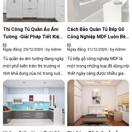
hảo.
sự đánh giá tích cực của khách
hàng trong thời gian qua.
Thi Công Tủ Quần Áo Âm
Cách Bảo Quản Tủ Bếp Gỗ
Tường -Giải Pháp Tiết Kiệm
Công Nghiệp MDF Luôn Bền
Cho Không Gian Nhà Bạn
Đẹp
Ngày đăng: 29/12/2020 - by Admin
Ngày đăng: 31/12/2020 - by Admin
Tủ quần áo âm tường đang ngày
Tủ bếp gỗ công nghiệp MDF là
một phổ biến trên thị trường vì
một trong những loại đồ dùng nội
tính khả dụng của nó trong cuộc
thất ngày càng được nhiều gia
sống hằng ngày. Bạn sẽ không
đình ưa chuộng hơn nhờ những
phải lo lắng vấn đề về không gian
điểm vượt trội của nó. Bên cạnh
khi thi công tủ quần áo âm tường
đó, tủ bếp gỗ là nơi thường xuyên
cho ngôi nhà của bạn
tiếp xúc với dầu mỡ nên tình
trạng hư hỏng hoặc giảm tuổi
thọ rất dễ xảy ra nếu chúng ta
không biết bảo quản đúng cách