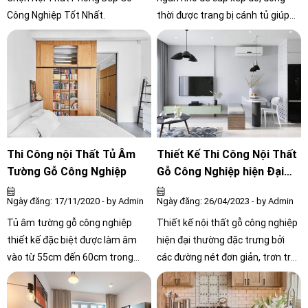
Công Nghiệp Tốt Nhất.
thời được trang bị cánh tủ giúp
giữ cho không gian gọn gàng và
sạch sẽ. Khi treo tivi lên tường,
bạn có thể đặt loa hoặc đồ trang
trí lên kệ, tạo ra một không gian
hiện đại và thẩm mỹ. Thiết kế
đơn giản của kệ tivi sẽ làm tăng
điểm nhấn cho căn phòng, đặc
biệt là trong trường hợp diện tích
Thi Công nội Thất Tủ Âm
Thiết Kế Thi Công Nội Thất
không gian hạn chế.
Tường Gỗ Công Nghiệp
Gỗ Công Nghiệp hiện Đại
Căn Hộ Chung Cư
Ngày đăng: 17/11/2020 - by Admin
Ngày đăng: 26/04/2023 - by Admin
Tủ âm tường gỗ công nghiệp
Thiết kế nội thất gỗ công nghiệp
thiết kế đặc biệt được làm âm
hiện đại thường đặc trưng bởi
vào từ 55cm đến 60cm trong
các đường nét đơn giản, trơn tru
tường. Chúng ta chỉ có thể nhìn
và không có hoa văn phức tạp. Bộ
thấy mặt tiền của tủ mà không
đồ nội thất thường có chức năng