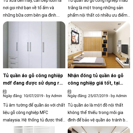
Từ xưa đến nay, căn bếp luôn là
Tủ quần áo gỗ công nghiệp màu
nơi gọi nhớ bạn về tổ ấm và
trắng là một trong những sản
những bữa cơm bên gia đình.
phẩm nội thất có nhiều ưu điểm
không những thế, căn bếp trong
và khả năng ứng dụng trong
phong thủ còn đóng vai trò là nơi
thiết kế nhà cửa. Vậy, loại tủ này
lưu giữ tiền tài, sản sinh sử may
có gì đặc biệt? Hãy cùng tìm hiểu
mắn và sức khỏe cho những
trong bài viết này.
thành viên trong gia đình. vì vậy,
các mẫu tủ bếp gỗ cao cấp được
nhiều khách hàng ưa chuộng để
trang hoàng cho không gian bếp
Tủ quần áo gỗ công nghiệp
Nhận đóng tủ quần áo gỗ
nhà mình thêm sang trọng và
mdf đang được sử dụng rất
công nghiệp giá tốt, tại
bắt mắt.
phổ biết
tphcm
Ngày đăng: 10/07/2019 - by Admin
Ngày đăng: 25/07/2019 - by Admin
Tủ âm tường để quần áo với chất
Tủ quần áo là một đồ nội thất
liệu gỗ công nghiệp MFC
không thể thiếu trong mõi gia
malaysia. Hệ thống tủ được thiết
đình để bảo vệ quần áo tránh bụi
kế và thi công bởi (NỘI THẤT
bẩn và giúp cho gia đình gọn