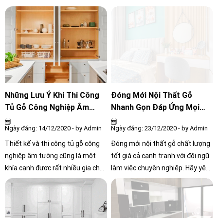
trong quá trình đóng mới tủ bếp
trọng, vừa gợi đến cảm giác thân
gỗ công nghiệp, so với gỗ tự
thiện và ấm áp, tô điểm không
nhiên với giá thành cao thì gỗ
gian thêm phần sinh động. Tuy
công nghiệp là sự lựa chọn tối ưu
nhiên với sự đa dạng về mẫu mã,
nhất cho việc thi công nội thất gỗ
kiểu dáng cũng như chất liệu
cho căn nhà của bạn
Những Lưu Ý Khi Thi Công
Đóng Mới Nội Thất Gỗ
Tủ Gỗ Công Nghiệp Âm
Nhanh Gọn Đáp Ứng Mọi
Tường Cho Không Gian Đẹp
Yêu Cầu
Ngày đăng: 14/12/2020 - by Admin
Ngày đăng: 23/12/2020 - by Admin
Thiết kế và thi công tủ gỗ công
Đóng mới nội thất gỗ chất lượng
nghiệp âm tường cũng là một
tốt giá cả cạnh tranh với đội ngũ
khía cạnh được rất nhiều gia chủ
làm việc chuyên nghiệp. Hãy yên
quan tâm. Bởi nó không chỉ tiện
tâm vì đã có Nội Thất Công Chính
lợi, mà còn mang lại tính thẩm
– đơn vị chuyên cung cấp thi
mỹ cho ngôi nhà, tận dụng các
công đồ nội thất có tiếng trong
khoảng không gian trống hoàn
ngành, đã nhận được rất nhiều