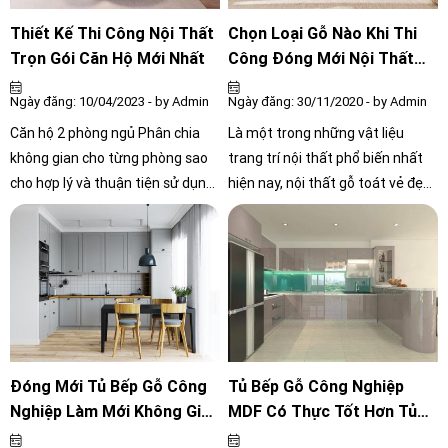
cho ngôi nhà của bạn? Quy trình
được về mặt chất lượng và thời
thi công có quá phức tạp hay
gian cho bạn. Vậy còn chần chờ gì
Thiết Kế Thi Công Nội Thất
Chọn Loại Gỗ Nào Khi Thi
không? Chúng ta cùng tìm hiểu
nữa, hãy cùng theo dõi bài viết
Trọn Gói Căn Hộ Mới Nhất
Công Đóng Mới Nội Thất
qua bài viết dưới đây nhé!
dưới đây để nhanh chóng hoàn
Cho Tổ Ấm Của Bạn
Ngày đăng: 10/04/2023 - by Admin
Ngày đăng: 30/11/2020 - by Admin
thành mong muốn của bản thân
nhé!
Căn hộ 2 phòng ngủ Phân chia
Là một trong những vật liệu
không gian cho từng phòng sao
trang trí nội thất phổ biến nhất
cho hợp lý và thuận tiện sử dụng.
hiện nay, nội thất gỗ toát vẻ đẹp
Lựa chọn đồ nội thất phù hợp với
mộc mạc mà ấm áp cho cả gian
không gian của từng phòng như
phòng. Với sự đa dạng về mẫu
tủ quần áo, giường ngủ, bàn làm
mã cũng như chất lượng, câu hỏi
việc, bàn trang điểm... Sử dụng
nên chọn loại gỗ nào có giá cả
đồ nội thất đa năng để tiết kiệm
phải chăng nhưng vẫn đảm bảo
diện tích như bàn ăn kết hợp tủ
chất lượng khiến không ít nhiều
lạnh, giường ngủ có ngăn kéo để
gia đình lo lắng và băn khoăn
chứa đồ,...
Đóng Mới Tủ Bếp Gỗ Công
Tủ Bếp Gỗ Công Nghiệp
Nghiệp Làm Mới Không Gian
MDF Có Thực Tốt Hơn Tủ
Nhà Bếp
Bếp Gỗ Tự Nhiên