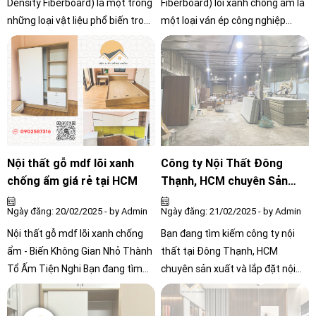
Density Fiberboard) là một trong
Fiberboard) lõi xanh chống ẩm là
những loại vật liệu phổ biến trong
một loại ván ép công nghiệp
ngành nội thất nhờ vào giá thành
được sản xuất từ sợi gỗ nghiền
hợp lý, bề mặt phẳng mịn và dễ
nhỏ, keo, chất chống ẩm và các
gia công. Trong đó, MDF được
chất phụ gia khác.
chia thành hai loại chính: MDF
thường và MDF lõi xanh chống
ẩm. Vậy hai loại này có gì khác
nhau? Hãy cùng tìm hiểu chi tiết.
Nội thất gỗ mdf lõi xanh
Công ty Nội Thất Đông
chống ẩm giá rẻ tại HCM
Thạnh, HCM chuyên Sản
Xuất & Lắp Đặt Theo Yêu
Ngày đăng: 20/02/2025 - by Admin
Ngày đăng: 21/02/2025 - by Admin
Cầu
Nội thất gỗ mdf lõi xanh chống
Bạn đang tìm kiếm công ty nội
ẩm - Biến Không Gian Nhỏ Thành
thất tại Đông Thạnh, HCM
Tổ Ấm Tiện Nghi Bạn đang tìm
chuyên sản xuất và lắp đặt nội
kiếm nội thất đẹp, bền, tối ưu
thất theo yêu cầu? Nội Thất
không gian cho phòng ngủ hay
Công Chính là công ty sản xuất