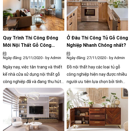
nhìn được phía sau, 2 bên xung
đa năng và tiết kiệm không gian,
quanh của tủ. Thiết kế này giúp
giúp cho căn hộ chung cư trông
tiết kiệm tối đa không gian sử
rộng rãi và thoáng đạt hơn.
dụng, đồng thời khiến cho không
gian trở nên vuông vắn, liền
mạch.
Quy Trình Thi Công Đóng
Ở Đâu Thi Công Tủ Gỗ Công
Mới Nội Thất Gỗ Công
Nghiệp Nhanh Chóng nhất?
Nghiệp
Ngày đăng: 25/11/2020 - by Admin
Ngày đăng: 27/11/2020 - by Admin
Ngày nay, việc tân trang và thiết
Đồ nội thất hay các loại tủ gỗ
kế nhà cửa sử dụng nội thất gỗ
công nghiệp hiện nay được nhiều
công nghiệp đã và đang thu hút
người ưu tiên lựa chọn bởi tính
đông đảo nhiều gia chủ. Thị
thẩm mỹ và giá thành của nó
trường nội thất đang cạnh tranh
cũng rất mềm. Bạn cũng đang có
khốc liệt, đơn vị thi công nội thất
ý định tìm một cơ sở uy tín để lắp
cũng nhiều lên từng ngày. Và bạn
đặt tủ gỗ công nghiệp tại TP.Hồ
đang không biết đơn vị nào uy tín
Chí Minh? Nhưng vẫn chưa tìm
để thi công đóng mới nội thất
được một nơi vừa ý, đảm bảo