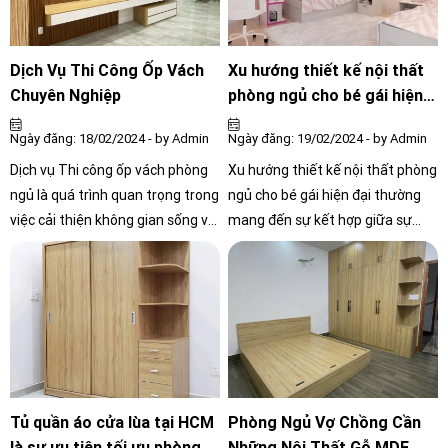
Dịch Vụ Thi Công Ốp Vách
Xu hướng thiết kế nội thất
Chuyên Nghiệp
phòng ngủ cho bé gái hiện
đại mới nhất 2024
Ngày đăng: 18/02/2024 - by Admin
Ngày đăng: 19/02/2024 - by Admin
Dịch vụ Thi công ốp vách phòng
Xu hướng thiết kế nội thất phòng
ngủ là quá trình quan trọng trong
ngủ cho bé gái hiện đại thường
việc cải thiện không gian sống và
mang đến sự kết hợp giữa sự
tạo ra một môi trường sinh hoạt
thoải mái và tính thẩm mỹ cao
thoải mái và tiện nghi trong căn
phòng ngủ. Qua công việc này,
các chuyên gia xây dựng và trang
trí nội thất sẽ lắp đặt các vật liệu
như gạch, gỗ, hoặc các tấm ván
ép, PVC để tạo ra bề mặt vách
ngăn giữa các không gian. Quá
Tủ quần áo cửa lùa tại HCM
Phòng Ngủ Vợ Chồng Cần
trình này bao gồm các bước từ
là sự ưu tiên tối ưu phòng
Những Nội Thất Gỗ MDF