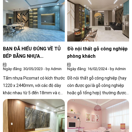
đẹp và tính tiện ích cho không
bạn cần chọn lựa một phong
gian sống của mỗi gia đình. Với
cách thiết kế hợp lý dựa trên diện
sứ mệnh đem đến những không
tích và yêu cầu sử dụng
gian sống đẳng cấp, tiện nghi và
đồng thời phản ánh phong cách
cá nhân, Nội Thất Công Chính tự
hào là địa chỉ tin cậy cho mọi nhu
BẠN ĐÃ HIỂU ĐÚNG VỀ TỦ
Đồ nội thất gỗ công nghiệp
cầu về thiết kế và thi công nội
BẾP BẰNG NHỰA
phòng khách
thất gỗ công nghiệp tại Hồ Chí
PICOMAT?
Ngày đăng: 30/05/2023 - by Admin
Ngày đăng: 16/02/2024 - by Admin
Minh.
Tấm nhựa Picomat có kích thước
Đồ nội thất gỗ công nghiệp (hay
1220 x 2440mm, với các độ dày
còn được gọi là gỗ công nghiệp
khác nhau từ 5 đến 18mm và có
hoặc gỗ tổng hợp) thường được
màu trắng ngà. Độ dày của tấm
làm từ vật liệu như MDF (Medium
nhựa Picomat tiêu chuẩn từ
Density Fiberboard), gỗ tráng
5mm đến 18mm có màng bảo vệ
phủ (veneer), hoặc các loại gỗ
là lớp giấy Kraff in logo PICOMAT
tổng hợp khác
và ISO 9001:2015.