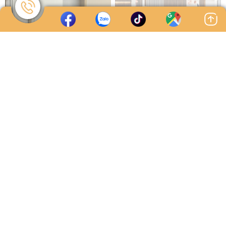
phòng bếp?
trực tiếp, cung cấp các sản phẩm
phòng khách, phòng ngủ, nhà
bếp với chất lượng cao, giá tận
xưởng.
TỦ QUẦN ÁO CỬA LÙA –
Vì sao gỗ MDF lõi xanh
GIẢI PHÁP TỐI ƯU PHÒNG
chống ẩm là lựa chọn lý
NGỦ HIỆN ĐẠI
tưởng cho phòng ngủ
Ngày đăng: 22/05/2025 - by Admin
Ngày đăng: 03/07/2025 - by Admin
master hiện đại?
Trong cuộc sống hiện đại, đặc
Bạn đang tìm kiếm ý tưởng để
biệt là tại các căn hộ có diện tích
biến phòng ngủ master thành
hạn chế, việc sắp xếp nội thất
một không gian hiện đại, tiện
sao cho vừa đẹp vừa gọn luôn là
nghi và bền bỉ? Gỗ công nghiệp
bài toán khiến nhiều người đau
MDF lõi xanh chống ẩm chính là
đầu. Tủ quần áo cửa lùa chính là
lựa chọn hoàn hảo, mang đến vẻ
lời giải lý tưởng khi bạn cần tiết
đẹp tinh tế cùng khả năng chống
kiệm không gian mà vẫn đảm
chịu vượt trội trong điều kiện khí
bảo đầy đủ công năng sử dụng.
hậu nhiệt đới ẩm như Việt Nam.