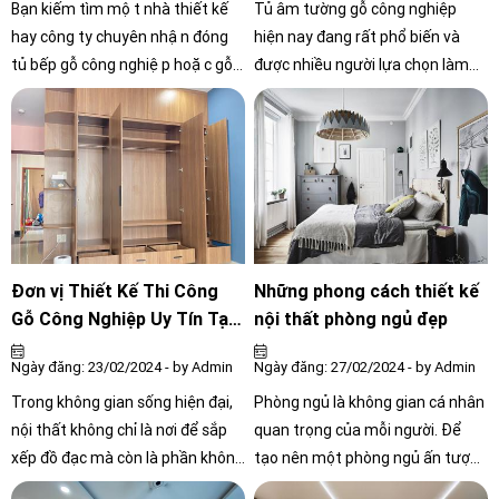
Bạn kiếm tìm một nhà thiết kế
Tủ âm tường gỗ công nghiệp
hay công ty chuyên nhận đóng
hiện nay đang rất phổ biến và
tủ bếp gỗ công nghiệp hoặc gỗ
được nhiều người lựa chọn làm
tự nhiên tại quận Gò Vấp với
nội thất trong nhà. Những ưu
chất lượng đảm bảo nhất và giá
điểm mà tủ âm tường mang lại
phù hợp, và đặc biệt là dịch vụ
kèm theo tính thẩm mỹ cao của
chăm sóc khách hàng cũng như
gỗ công nghiệp đã tạo nên cho
bảo hành lâu dài để yên tâm khi
người tiêu dùng sự tin tưởng
đóng tủ bếp gỗ cho gia đình mình
nhất định vào nó. Nhận thấy
gần quận Gò Vấp
được nhu cầu đó, bằng kiến thức
và kinh nghiệm lâu năm trong
Đơn vị Thiết Kế Thi Công
Những phong cách thiết kế
nghề Nội Thất Công Chính mong
Gỗ Công Nghiệp Uy Tín Tại
nội thất phòng ngủ đẹp
muốn đem đến cho bạn những
HCM
Ngày đăng: 23/02/2024 - by Admin
Ngày đăng: 27/02/2024 - by Admin
kinh nghiệm quý báu khi quyết
định chọn tủ gỗ âm tường.
Trong không gian sống hiện đại,
Phòng ngủ là không gian cá nhân
nội thất không chỉ là nơi để sắp
quan trọng của mỗi người. Để
xếp đồ đạc mà còn là phần không
tạo nên một phòng ngủ ấn tượng
thể thiếu trong việc tạo nên vẻ
và phù hợp với cá tính của mình,