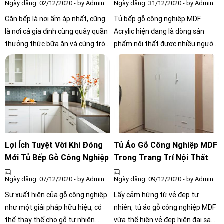
Ngày đăng: 02/12/2020 - by Admin
Ngày đăng: 31/12/2020 - by Admin
Căn bếp là nơi ấm áp nhất, cũng
Tủ bếp gỗ công nghiệp MDF
là nơi cả gia đình cùng quây quần
Acrylic hiện đang là dòng sản
thưởng thức bữa ăn và cùng trò
phẩm nội thất được nhiều người
chuyện. Theo quan niệm dân
yêu thích ưa dùng. Dòng sản
gian, bếp là nơi ở của ông bà Táo
phẩm này được đánh giá là có
- người mang tài lộc và vận may
tính thẩm mỹ cao, độ bền theo
đến cho gia chủ. Theo nghiên
thời gian và mang phong cách
cứu khoa học, bếp là nơi gia đình
hiện đại. Vậy nó có gì tốt hơn so
cùng quây quần bên nhau và chia
với tủ bếp gỗ tự nhiên? Hãy cùng
sẻ mọi thứ, bữa ăn có vui vẻ ấm
tìm câu trả lời ngay dưới bài viết
áp thì gia đình mới hạnh phúc,
này nhé.
Lợi Ích Tuyệt Vời Khi Đóng
Tủ Áo Gỗ Công Nghiệp MDF
mọi việc mới thuận lợi.
Mới Tủ Bếp Gỗ Công Nghiệp
Trong Trang Trí Nội Thất
Ngày đăng: 07/12/2020 - by Admin
Ngày đăng: 09/12/2020 - by Admin
Sự xuất hiện của gỗ công nghiệp
Lấy cảm hứng từ vẻ đẹp tự
như một giải pháp hữu hiệu, có
nhiên, tủ áo gỗ công nghiệp MDF
thể thay thế cho gỗ tự nhiên
vừa thể hiện vẻ đẹp hiện đại sang