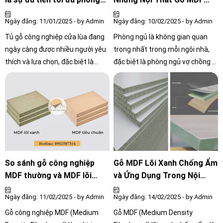
chuẩn bị bề mặt, cắt và cấu trúc
ngủ
Nào?
Ngày đăng: 11/01/2025 - by Admin
Ngày đăng: 10/02/2025 - by Admin
vật liệu, lắp đặt, hoàn thiện đến
dọn dẹp khu vực làm việc. Kết
Tủ gỗ công nghiệp cửa lùa đang
Phòng ngủ là không gian quan
quả cuối cùng là một phòng ngủ
ngày càng được nhiều người yêu
trọng nhất trong mỗi ngôi nhà,
được trang trí đẹp mắt và chức
thích và lựa chọn, đặc biệt là
đặc biệt là phòng ngủ vợ chồng –
năng, phản ánh phong cách và sở
trong thiết kế nội thất phòng
nơi nghỉ ngơi, thư giãn và vun đắp
thích cá nhân của chủ nhân căn
ngủ. Với nhiều ưu điểm vượt trội,
hạnh phúc gia đình. Để có một
phòng.
đây là giải pháp lý tưởng cho
không gian tiện nghi, ấm cúng và
không gian sống hiện đại. Dưới
thẩm mỹ, việc lựa chọn nội thất
đây là những lý do bạn nên cân
phù hợp là vô cùng cần thiết.
nhắc sử dụng Tủ quần áo cửa lùa
Trong đó, nội thất gỗ MDF đang
tại HCM
ngày càng được ưa chuộng nhờ
độ bền cao, mẫu mã đẹp và giá
So sánh gỗ công nghiệp
Gỗ MDF Lõi Xanh Chống Ẩm
thành hợp lý
MDF thường và MDF lõi
và Ứng Dụng Trong Nội
xanh chống ẩm
Thất Gỗ
Ngày đăng: 11/02/2025 - by Admin
Ngày đăng: 14/02/2025 - by Admin
Gỗ công nghiệp MDF (Medium
Gỗ MDF (Medium Density