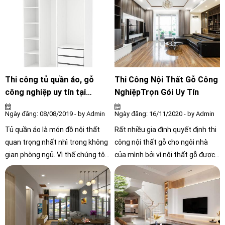
CÔNG CHÍNH)
gàng hơn, do đó đóng tủ quần áo
ở quận gò vấp là cần thiết cho
khách hàng tại đây. Hãy liên hệ
NỘI THẤT CÔNG CHÍNH để đóng
tủ quần áo uy tín chuyên nghiệp
và giá rẻ tại quận gò vấp.
Thi công tủ quần áo, gỗ
Thi Công Nội Thất Gỗ Công
công nghiệp uy tín tại
NghiệpTrọn Gói Uy Tín
tphcm
Ngày đăng: 08/08/2019 - by Admin
Ngày đăng: 16/11/2020 - by Admin
Tủ quần áo là món đồ nội thất
Rất nhiều gia đình quyết định thi
quan trọng nhất nhì trong không
công nội thất gỗ cho ngôi nhà
gian phòng ngủ. Vì thế chúng tôi
của mình bởi vì nội thất gỗ được
luôn thiết kế và cập nhật những
yêu thích nhất hiện nay, vừa
mẫu tủ quần áo đẹp nhất và hợp
mang lại vẻ đẹp, tiện nghi mà giá
với xu hướng hiện đại ngày nay.
thành lại phải chăng. Cùng theo
dõi những thông tin trong bài
viết dưới đây về thi công nội thất