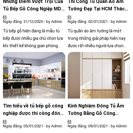
Những Điểm Vượt Trội Của
Thi Công Tủ Quần Áo Âm
Tủ Bếp Gỗ Công Ngiệp MDF
Tường Đẹp Tại HCM Thách
Thế Nào?
Thức Mọi Không Gian cho
Ngày đăng: 31/12/2020 - by Admin
Ngày đăng: 02/01/2021 - by Admin
ngôi nhà
Tủ bếp gỗ hiện đang là mẫu tủ
Tủ quần áo âm tường là một
bếp được nhiều gia chủ chọn lựa
trong những giải pháp hiện nay
khi thiết kế không gian phòng
được rất nhiều người lựa chọn
bếp nhà mình. Với các đặc tính
nhằm tiết kiệm diện tích cho căn
nổi bật về kiểu dáng đến chất
phòng, che đi những khuyết điểm
lượng, đặc biệt là tủ bếp gỗ công
không vuông vức khi thiết kế, tạo
nghiệp MDF Acrylic, luôn làm hài
ra một không gian hiện đại.
lòng người tiêu dùng.
Tìm hiểu về tủ bếp gỗ công
Kinh Nghiệm Đóng Tủ Âm
nghiệp được thi công đóng
Tường Bằng Gỗ Công
mới thế nào cho nhà bếp
Nghiệp
Ngày đăng: 05/01/2021 - by Admin
Ngày đăng: 09/01/2021 - by Admin