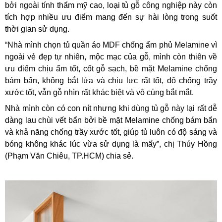
bởi ngoài tính thẩm mỹ cao, loại tủ gỗ công nghiệp này còn
tích hợp nhiều ưu điểm mang đến sự hài lòng trong suốt
thời gian sử dụng.
“Nhà mình chọn tủ quần áo MDF chống ẩm phủ Melamine vì
ngoài vẻ đẹp tự nhiên, mộc mạc của gỗ, mình còn thiên về
ưu điểm chịu ẩm tốt, cốt gỗ sạch, bề mặt Melamine chống
bám bẩn, không bắt lửa và chịu lực rất tốt, độ chống trầy
xước tốt, vẫn gỗ nhìn rất khác biệt và vô cùng bắt mắt.
Nhà mình còn có con nít nhưng khi dùng tủ gỗ này lại rất dễ
dàng lau chùi vết bẩn bởi bề mặt Melamine chống bám bẩn
và khả năng chống trầy xước tốt, giúp tủ luôn có độ sáng và
bóng không khác lúc vừa sử dụng là mấy”, chị Thúy Hồng
(Phạm Văn Chiêu, TP.HCM) chia sẻ.