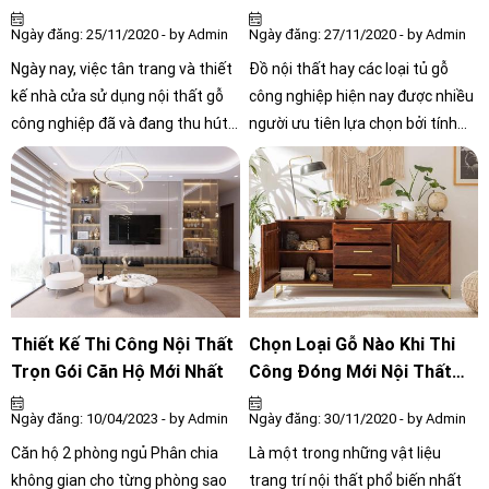
Nghiệp
Ngày đăng: 25/11/2020 - by Admin
Ngày đăng: 27/11/2020 - by Admin
Ngày nay, việc tân trang và thiết
Đồ nội thất hay các loại tủ gỗ
kế nhà cửa sử dụng nội thất gỗ
công nghiệp hiện nay được nhiều
công nghiệp đã và đang thu hút
người ưu tiên lựa chọn bởi tính
đông đảo nhiều gia chủ. Thị
thẩm mỹ và giá thành của nó
trường nội thất đang cạnh tranh
cũng rất mềm. Bạn cũng đang có
khốc liệt, đơn vị thi công nội thất
ý định tìm một cơ sở uy tín để lắp
cũng nhiều lên từng ngày. Và bạn
đặt tủ gỗ công nghiệp tại TP.Hồ
đang không biết đơn vị nào uy tín
Chí Minh? Nhưng vẫn chưa tìm
để thi công đóng mới nội thất
được một nơi vừa ý, đảm bảo
cho ngôi nhà của bạn? Quy trình
được về mặt chất lượng và thời
thi công có quá phức tạp hay
gian cho bạn. Vậy còn chần chờ gì
Thiết Kế Thi Công Nội Thất
Chọn Loại Gỗ Nào Khi Thi
không? Chúng ta cùng tìm hiểu
nữa, hãy cùng theo dõi bài viết
Trọn Gói Căn Hộ Mới Nhất
Công Đóng Mới Nội Thất
qua bài viết dưới đây nhé!
dưới đây để nhanh chóng hoàn
Cho Tổ Ấm Của Bạn
Ngày đăng: 10/04/2023 - by Admin
Ngày đăng: 30/11/2020 - by Admin
thành mong muốn của bản thân
nhé!
Căn hộ 2 phòng ngủ Phân chia
Là một trong những vật liệu
không gian cho từng phòng sao
trang trí nội thất phổ biến nhất