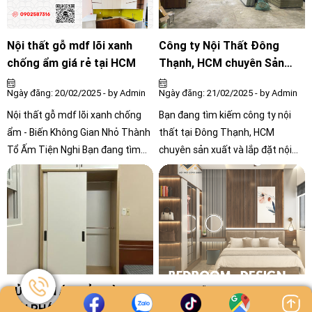
ẩm. Vậy hai loại này có gì khác
nhau? Hãy cùng tìm hiểu chi tiết.
Nội thất gỗ mdf lõi xanh
Công ty Nội Thất Đông
chống ẩm giá rẻ tại HCM
Thạnh, HCM chuyên Sản
Xuất & Lắp Đặt Theo Yêu
Ngày đăng: 20/02/2025 - by Admin
Ngày đăng: 21/02/2025 - by Admin
Cầu
Nội thất gỗ mdf lõi xanh chống
Bạn đang tìm kiếm công ty nội
ẩm - Biến Không Gian Nhỏ Thành
thất tại Đông Thạnh, HCM
Tổ Ấm Tiện Nghi Bạn đang tìm
chuyên sản xuất và lắp đặt nội
kiếm nội thất đẹp, bền, tối ưu
thất theo yêu cầu? Nội Thất
không gian cho phòng ngủ hay
Công Chính là công ty sản xuất
phòng bếp?
trực tiếp, cung cấp các sản phẩm
phòng khách, phòng ngủ, nhà
bếp với chất lượng cao, giá tận
xưởng.
TỦ QUẦN ÁO CỬA LÙA –
Vì sao gỗ MDF lõi xanh
GIẢI PHÁP TỐI ƯU PHÒNG
chống ẩm là lựa chọn lý