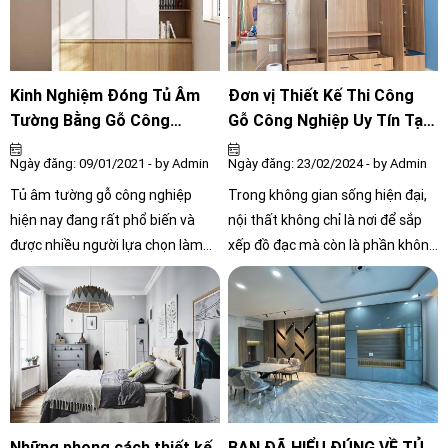
bảo hành lâu dài để yên tâm khi
đóng tủ bếp gỗ cho gia đình mình
gần quận Gò Vấp
Kinh Nghiệm Đóng Tủ Âm
Đơn vị Thiết Kế Thi Công
Tường Bằng Gỗ Công
Gỗ Công Nghiệp Uy Tín Tại
Nghiệp
HCM
Ngày đăng: 09/01/2021 - by Admin
Ngày đăng: 23/02/2024 - by Admin
Tủ âm tường gỗ công nghiệp
Trong không gian sống hiện đại,
hiện nay đang rất phổ biến và
nội thất không chỉ là nơi để sắp
được nhiều người lựa chọn làm
xếp đồ đạc mà còn là phần không
nội thất trong nhà. Những ưu
thể thiếu trong việc tạo nên vẻ
điểm mà tủ âm tường mang lại
đẹp và tính tiện ích cho không
kèm theo tính thẩm mỹ cao của
gian sống của mỗi gia đình. Với
gỗ công nghiệp đã tạo nên cho
sứ mệnh đem đến những không
người tiêu dùng sự tin tưởng
gian sống đẳng cấp, tiện nghi và
nhất định vào nó. Nhận thấy
đồng thời phản ánh phong cách
được nhu cầu đó, bằng kiến thức
cá nhân, Nội Thất Công Chính tự
và kinh nghiệm lâu năm trong
hào là địa chỉ tin cậy cho mọi nhu
Những phong cách thiết kế
BẠN ĐÃ HIỂU ĐÚNG VỀ TỦ