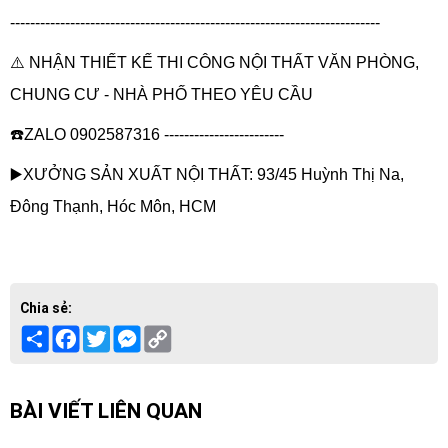
--------------------------------------------------------------------------
⚠️ NHẬN THIẾT KẾ THI CÔNG NỘI THẤT VĂN PHÒNG,
CHUNG CƯ - NHÀ PHỐ THEO YÊU CẦU
☎️ZALO
0902587316
------------------------
▶️XƯỞNG SẢN XUẤT NỘI THẤT: 93/45 Huỳnh Thị Na,
Đông Thạnh, Hóc Môn, HCM
Chia sẻ:
Share
Facebook
Twitter
Messenger
Copy
Link
BÀI VIẾT LIÊN QUAN