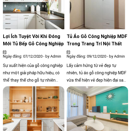
đến cho gia chủ. Theo nghiên
thời gian và mang phong cách
cứu khoa học, bếp là nơi gia đình
hiện đại. Vậy nó có gì tốt hơn so
cùng quây quần bên nhau và chia
với tủ bếp gỗ tự nhiên? Hãy cùng
sẻ mọi thứ, bữa ăn có vui vẻ ấm
tìm câu trả lời ngay dưới bài viết
áp thì gia đình mới hạnh phúc,
này nhé.
Lợi Ích Tuyệt Vời Khi Đóng
Tủ Áo Gỗ Công Nghiệp MDF
mọi việc mới thuận lợi.
Mới Tủ Bếp Gỗ Công Nghiệp
Trong Trang Trí Nội Thất
Ngày đăng: 07/12/2020 - by Admin
Ngày đăng: 09/12/2020 - by Admin
Sự xuất hiện của gỗ công nghiệp
Lấy cảm hứng từ vẻ đẹp tự
như một giải pháp hữu hiệu, có
nhiên, tủ áo gỗ công nghiệp MDF
thể thay thế cho gỗ tự nhiên
vừa thể hiện vẻ đẹp hiện đại sang
trong quá trình đóng mới tủ bếp
trọng, vừa gợi đến cảm giác thân
gỗ công nghiệp, so với gỗ tự
thiện và ấm áp, tô điểm không
nhiên với giá thành cao thì gỗ
gian thêm phần sinh động. Tuy
công nghiệp là sự lựa chọn tối ưu
nhiên với sự đa dạng về mẫu mã,
nhất cho việc thi công nội thất gỗ
kiểu dáng cũng như chất liệu
cho căn nhà của bạn