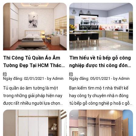
đình ưa chuộng hơn nhờ những
bếp nhà mình. Với các đặc tính
điểm vượt trội của nó. Bên cạnh
nổi bật về kiểu dáng đến chất
đó, tủ bếp gỗ là nơi thường xuyên
lượng, đặc biệt là tủ bếp gỗ công
tiếp xúc với dầu mỡ nên tình
nghiệp MDF Acrylic, luôn làm hài
trạng hư hỏng hoặc giảm tuổi
lòng người tiêu dùng.
thọ rất dễ xảy ra nếu chúng ta
không biết bảo quản đúng cách
Thi Công Tủ Quần Áo Âm
Tìm hiểu về tủ bếp gỗ công
Tường Đẹp Tại HCM Thách
nghiệp được thi công đóng
Thức Mọi Không Gian cho
mới thế nào cho nhà bếp
Ngày đăng: 02/01/2021 - by Admin
Ngày đăng: 05/01/2021 - by Admin
ngôi nhà
Tủ quần áo âm tường là một
Bạn kiếm tìm một nhà thiết kế
trong những giải pháp hiện nay
hay công ty chuyên nhận đóng
được rất nhiều người lựa chọn
tủ bếp gỗ công nghiệp hoặc gỗ
nhằm tiết kiệm diện tích cho căn
tự nhiên tại quận Gò Vấp với
phòng, che đi những khuyết điểm
chất lượng đảm bảo nhất và giá
không vuông vức khi thiết kế, tạo
phù hợp, và đặc biệt là dịch vụ
ra một không gian hiện đại.
chăm sóc khách hàng cũng như