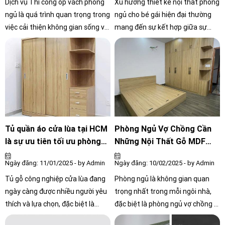
Dịch vụ Thi công ốp vách phòng
Xu hướng thiết kế nội thất phòng
ngủ là quá trình quan trọng trong
ngủ cho bé gái hiện đại thường
việc cải thiện không gian sống và
mang đến sự kết hợp giữa sự
tạo ra một môi trường sinh hoạt
thoải mái và tính thẩm mỹ cao
thoải mái và tiện nghi trong căn
phòng ngủ. Qua công việc này,
các chuyên gia xây dựng và trang
trí nội thất sẽ lắp đặt các vật liệu
như gạch, gỗ, hoặc các tấm ván
ép, PVC để tạo ra bề mặt vách
ngăn giữa các không gian. Quá
Tủ quần áo cửa lùa tại HCM
Phòng Ngủ Vợ Chồng Cần
trình này bao gồm các bước từ
là sự ưu tiên tối ưu phòng
Những Nội Thất Gỗ MDF
chuẩn bị bề mặt, cắt và cấu trúc
ngủ
Nào?
Ngày đăng: 11/01/2025 - by Admin
Ngày đăng: 10/02/2025 - by Admin
vật liệu, lắp đặt, hoàn thiện đến
dọn dẹp khu vực làm việc. Kết
Tủ gỗ công nghiệp cửa lùa đang
Phòng ngủ là không gian quan
quả cuối cùng là một phòng ngủ
ngày càng được nhiều người yêu
trọng nhất trong mỗi ngôi nhà,
được trang trí đẹp mắt và chức
thích và lựa chọn, đặc biệt là
đặc biệt là phòng ngủ vợ chồng –
năng, phản ánh phong cách và sở
trong thiết kế nội thất phòng
nơi nghỉ ngơi, thư giãn và vun đắp