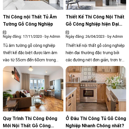
đơn giản của kệ tivi sẽ làm tăng
điểm nhấn cho căn phòng, đặc
biệt là trong trường hợp diện tích
Thi Công nội Thất Tủ Âm
Thiết Kế Thi Công Nội Thất
không gian hạn chế.
Tường Gỗ Công Nghiệp
Gỗ Công Nghiệp hiện Đại
Căn Hộ Chung Cư
Ngày đăng: 17/11/2020 - by Admin
Ngày đăng: 26/04/2023 - by Admin
Tủ âm tường gỗ công nghiệp
Thiết kế nội thất gỗ công nghiệp
thiết kế đặc biệt được làm âm
hiện đại thường đặc trưng bởi
vào từ 55cm đến 60cm trong
các đường nét đơn giản, trơn tru
tường. Chúng ta chỉ có thể nhìn
và không có hoa văn phức tạp. Bộ
thấy mặt tiền của tủ mà không
đồ nội thất thường có chức năng
nhìn được phía sau, 2 bên xung
đa năng và tiết kiệm không gian,
quanh của tủ. Thiết kế này giúp
giúp cho căn hộ chung cư trông
tiết kiệm tối đa không gian sử
rộng rãi và thoáng đạt hơn.
dụng, đồng thời khiến cho không
gian trở nên vuông vắn, liền
mạch.
Quy Trình Thi Công Đóng
Ở Đâu Thi Công Tủ Gỗ Công
Mới Nội Thất Gỗ Công
Nghiệp Nhanh Chóng nhất?