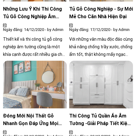
Những Lưu Ý Khi Thi Công
Tủ Gỗ Công Nghiệp - Sự Mới
Tủ Gỗ Công Nghiệp Âm
Mẻ Cho Căn Nhà Hiện Đại
Tường Cho Không Gian Đẹp
Ngày đăng: 14/12/2020 - by Admin
Ngày đăng: 17/12/2020 - by Admin
Thiết kế và thi công tủ gỗ công
Với những vân màu độc đáo cùng
nghiệp âm tường cũng là một
khả năng chống trầy xước, chống
khía cạnh được rất nhiều gia chủ
ẩm tốt, thật không mấy ngạc
quan tâm. Bởi nó không chỉ tiện
nhiên khi tủ gỗ công nghiệp đang
lợi, mà còn mang lại tính thẩm
ngày càng trở nên thông dụng và
mỹ cho ngôi nhà, tận dụng các
trở thành xu hướng thiết kế nội
khoảng không gian trống hoàn
thất trong những năm gần đây.
hảo.
Đóng Mới Nội Thất Gỗ
Thi Công Tủ Quần Áo Âm
Nhanh Gọn Đáp Ứng Mọi
Tường -Giải Pháp Tiết Kiệm
Yêu Cầu
Cho Không Gian Nhà Bạn