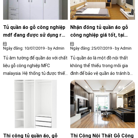
thành viên trong gia đình. vì vậy,
các mẫu tủ bếp gỗ cao cấp được
nhiều khách hàng ưa chuộng để
trang hoàng cho không gian bếp
Tủ quần áo gỗ công nghiệp
Nhận đóng tủ quần áo gỗ
nhà mình thêm sang trọng và
mdf đang được sử dụng rất
công nghiệp giá tốt, tại
bắt mắt.
phổ biết
tphcm
Ngày đăng: 10/07/2019 - by Admin
Ngày đăng: 25/07/2019 - by Admin
Tủ âm tường để quần áo với chất
Tủ quần áo là một đồ nội thất
liệu gỗ công nghiệp MFC
không thể thiếu trong mõi gia
malaysia. Hệ thống tủ được thiết
đình để bảo vệ quần áo tránh bụi
kế và thi công bởi (NỘI THẤT
bẩn và giúp cho gia đình gọn
CÔNG CHÍNH)
gàng hơn, do đó đóng tủ quần áo
ở quận gò vấp là cần thiết cho
khách hàng tại đây. Hãy liên hệ
NỘI THẤT CÔNG CHÍNH để đóng
tủ quần áo uy tín chuyên nghiệp
và giá rẻ tại quận gò vấp.
Thi công tủ quần áo, gỗ
Thi Công Nội Thất Gỗ Công