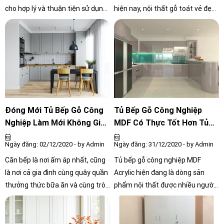
cho hợp lý và thuận tiện sử dụng.
hiện nay, nội thất gỗ toát vẻ đẹp
Lựa chọn đồ nội thất phù hợp với
mộc mạc mà ấm áp cho cả gian
không gian của từng phòng như
phòng. Với sự đa dạng về mẫu
tủ quần áo, giường ngủ, bàn làm
mã cũng như chất lượng, câu hỏi
việc, bàn trang điểm... Sử dụng
nên chọn loại gỗ nào có giá cả
đồ nội thất đa năng để tiết kiệm
phải chăng nhưng vẫn đảm bảo
diện tích như bàn ăn kết hợp tủ
chất lượng khiến không ít nhiều
lạnh, giường ngủ có ngăn kéo để
gia đình lo lắng và băn khoăn
chứa đồ,...
Đóng Mới Tủ Bếp Gỗ Công
Tủ Bếp Gỗ Công Nghiệp
Nghiệp Làm Mới Không Gian
MDF Có Thực Tốt Hơn Tủ
Nhà Bếp
Bếp Gỗ Tự Nhiên
Ngày đăng: 02/12/2020 - by Admin
Ngày đăng: 31/12/2020 - by Admin
Căn bếp là nơi ấm áp nhất, cũng
Tủ bếp gỗ công nghiệp MDF
là nơi cả gia đình cùng quây quần
Acrylic hiện đang là dòng sản
thưởng thức bữa ăn và cùng trò
phẩm nội thất được nhiều người
chuyện. Theo quan niệm dân
yêu thích ưa dùng. Dòng sản
gian, bếp là nơi ở của ông bà Táo
phẩm này được đánh giá là có
- người mang tài lộc và vận may
tính thẩm mỹ cao, độ bền theo