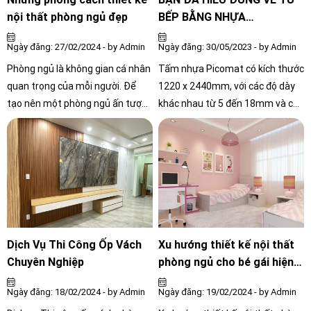
nghề Nội Thất Công Chính mong
cầu về thiết kế và thi công nội
nội thất phòng ngủ đẹp
BẾP BẰNG NHỰA
muốn đem đến cho bạn những
thất gỗ công nghiệp tại Hồ Chí
PICOMAT?
Ngày đăng: 27/02/2024 - by Admin
Ngày đăng: 30/05/2023 - by Admin
kinh nghiệm quý báu khi quyết
Minh.
định chọn tủ gỗ âm tường.
Phòng ngủ là không gian cá nhân
Tấm nhựa Picomat có kích thước
quan trọng của mỗi người. Để
1220 x 2440mm, với các độ dày
tạo nên một phòng ngủ ấn tượng
khác nhau từ 5 đến 18mm và có
và phù hợp với cá tính của mình,
màu trắng ngà. Độ dày của tấm
bạn cần chọn lựa một phong
nhựa Picomat tiêu chuẩn từ
cách thiết kế hợp lý dựa trên diện
5mm đến 18mm có màng bảo vệ
tích và yêu cầu sử dụng
là lớp giấy Kraff in logo PICOMAT
và ISO 9001:2015.
Dịch Vụ Thi Công Ốp Vách
Xu hướng thiết kế nội thất
Chuyên Nghiệp
phòng ngủ cho bé gái hiện
đại mới nhất 2024
Ngày đăng: 18/02/2024 - by Admin
Ngày đăng: 19/02/2024 - by Admin