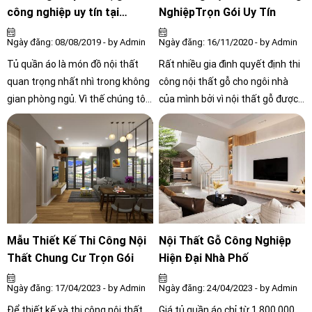
công nghiệp uy tín tại
NghiệpTrọn Gói Uy Tín
tphcm
Ngày đăng: 08/08/2019 - by Admin
Ngày đăng: 16/11/2020 - by Admin
Tủ quần áo là món đồ nội thất
Rất nhiều gia đình quyết định thi
quan trọng nhất nhì trong không
công nội thất gỗ cho ngôi nhà
gian phòng ngủ. Vì thế chúng tôi
của mình bởi vì nội thất gỗ được
luôn thiết kế và cập nhật những
yêu thích nhất hiện nay, vừa
mẫu tủ quần áo đẹp nhất và hợp
mang lại vẻ đẹp, tiện nghi mà giá
với xu hướng hiện đại ngày nay.
thành lại phải chăng. Cùng theo
dõi những thông tin trong bài
viết dưới đây về thi công nội thất
để có những kiến thức đầy đủ
nhất trước khi bắt tay vào thi
công công trình nhà bạn nhé.
Mẫu Thiết Kế Thi Công Nội
Nội Thất Gỗ Công Nghiệp
Thất Chung Cư Trọn Gói
Hiện Đại Nhà Phố
Ngày đăng: 17/04/2023 - by Admin
Ngày đăng: 24/04/2023 - by Admin
Để thiết kế và thi công nội thất
Giá tủ quần áo chỉ từ 1.800.000