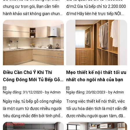
chung cư trọn gói, Bạn cần tiến
đ/m2 Gía tủ bếp chỉ từ 2.200.000
hành khảo sát không gian chung
đ/md Hãy liên hệ trực tiếp NỘI
cư của mình để có được thông tin
THẤT CÔNG CHÍNH để nhận báo
về diện tích, hướng nhìn, kiểu cửa
giá tốt nhất.
sổ, cửa ra vào, vị trí các ống
thông gió và đường dây điện
nước, cũng như các yêu cầu của
gia đình về không gian, chức
năng và phong cách thiết kế cho
thẩm mỹ.
Điều Cần Chú Ý Khi Thi
Mẹo thiết kế nội thất tối ưu
Công Đóng Mới Tủ Bếp Gỗ
nhất cho ngôi nhà của bạn
Công Nghiệp Luôn bền đẹp
Ngày đăng: 31/12/2020 - by Admin
Ngày đăng: 20/02/2023 - by Admin
Ngày này, tủ bếp gỗ công nghiệp
Trong việc thiết kế nội thất, việc
là một cụm từ được nhiều người
tối ưu hóa diện tích là một vấn đề
tiêu dùng nhắc đến bởi tính phổ
được nhiều người quan tâm, đặc
biến của nó. Tuy nhiên không
biệt là khi không gian nhà hẹp