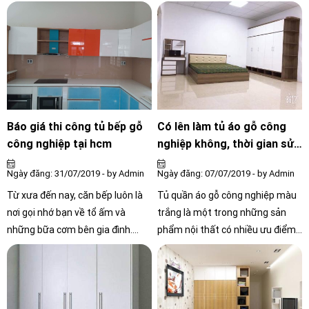
Báo giá thi công tủ bếp gỗ
Có lên làm tủ áo gỗ công
công nghiệp tại hcm
nghiệp không, thời gian sử
dụng thế nào?
Ngày đăng: 31/07/2019 - by Admin
Ngày đăng: 07/07/2019 - by Admin
Từ xưa đến nay, căn bếp luôn là
Tủ quần áo gỗ công nghiệp màu
nơi gọi nhớ bạn về tổ ấm và
trắng là một trong những sản
những bữa cơm bên gia đình.
phẩm nội thất có nhiều ưu điểm
không những thế, căn bếp trong
và khả năng ứng dụng trong
phong thủ còn đóng vai trò là nơi
thiết kế nhà cửa. Vậy, loại tủ này
lưu giữ tiền tài, sản sinh sử may
có gì đặc biệt? Hãy cùng tìm hiểu
mắn và sức khỏe cho những
trong bài viết này.