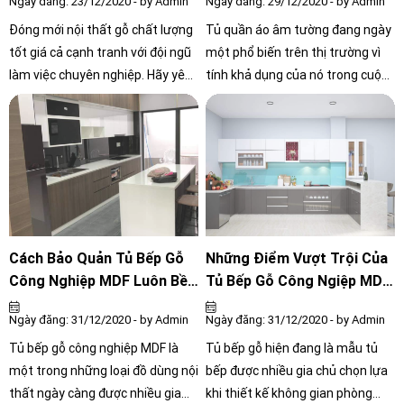
Ngày đăng: 23/12/2020 - by Admin
Ngày đăng: 29/12/2020 - by Admin
Đóng mới nội thất gỗ chất lượng
Tủ quần áo âm tường đang ngày
tốt giá cả cạnh tranh với đội ngũ
một phổ biến trên thị trường vì
làm việc chuyên nghiệp. Hãy yên
tính khả dụng của nó trong cuộc
tâm vì đã có Nội Thất Công Chính
sống hằng ngày. Bạn sẽ không
– đơn vị chuyên cung cấp thi
phải lo lắng vấn đề về không gian
công đồ nội thất có tiếng trong
khi thi công tủ quần áo âm tường
ngành, đã nhận được rất nhiều
cho ngôi nhà của bạn
sự đánh giá tích cực của khách
hàng trong thời gian qua.
Cách Bảo Quản Tủ Bếp Gỗ
Những Điểm Vượt Trội Của
Công Nghiệp MDF Luôn Bền
Tủ Bếp Gỗ Công Ngiệp MDF
Đẹp
Thế Nào?
Ngày đăng: 31/12/2020 - by Admin
Ngày đăng: 31/12/2020 - by Admin
Tủ bếp gỗ công nghiệp MDF là
Tủ bếp gỗ hiện đang là mẫu tủ
một trong những loại đồ dùng nội
bếp được nhiều gia chủ chọn lựa
thất ngày càng được nhiều gia
khi thiết kế không gian phòng