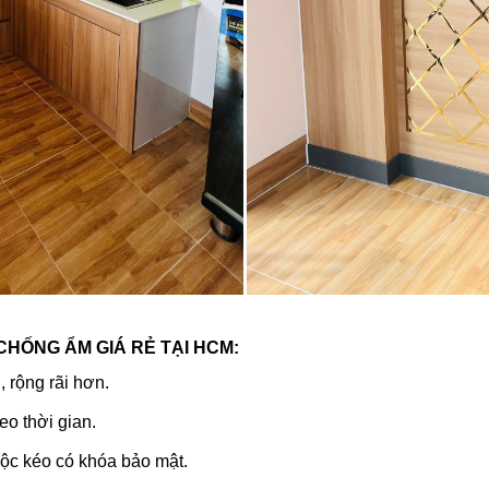
CHỐNG ẨM GIÁ RẺ TẠI HCM
:
 rộng rãi hơn.
o thời gian.
hộc kéo có khóa bảo mật.