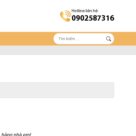
Hotline liên hệ:
0902587316
h hàng nhà em!