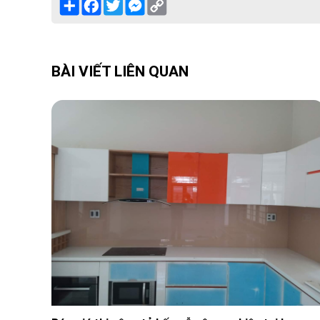
Share
Facebook
Twitter
Messenger
Copy
Link
BÀI VIẾT LIÊN QUAN