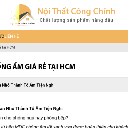
ỨC
LIÊN HỆ
ẻ tại HCM
NG ẨM GIÁ RẺ TẠI HCM
an Nhỏ Thành Tổ Ấm Tiện Nghi
an Nhỏ Thành Tổ Ấm Tiện Nghi
gian cho phòng ngủ hay phòng bếp?
 tủ bếp MDF chống ẩm lõi xanh vừa được hoàn thiện cho khác