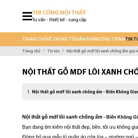
THI CÔNG NỘI THẤT
Tư vấn - thiết kế - cung cấp
TRANG CHỦ
VỀ CHÚNG TÔI
SẢN PHẨM
CÔNG TRÌNH
TIN T
Trang chủ
Tin tức
Nội thất gỗ mdf lõi xanh chống ẩm giá r
NỘI THẤT GỖ MDF LÕI XANH CHỐ
Nội thất gỗ mdf lõi xanh chống ẩm - Biến Không Gi
Nội thất gỗ mdf lõi xanh chống ẩm -
Biến Không Gi
Bạn đang tìm kiếm nội thất đẹp, bền, tối ưu không 
Đừng bỏ qua mẫu tủ quần áo cửa lùa – giường ngủ –