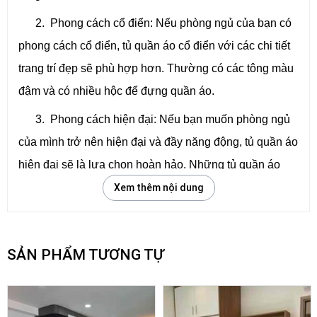
2. Phong cách cổ điển: Nếu phòng ngủ của bạn có
phong cách cổ điển, tủ quần áo cổ điển với các chi tiết
trang trí đẹp sẽ phù hợp hơn. Thường có các tông màu
đậm và có nhiều hộc để đựng quần áo.
3. Phong cách hiện đại: Nếu bạn muốn phòng ngủ
của mình trở nên hiện đại và đầy năng động, tủ quần áo
hiện đại sẽ là lựa chọn hoàn hảo. Những tủ quần áo
này có thể có kiểu dáng phẳng, các cánh cửa trượt, và
Xem thêm nội dung
các tông màu sáng tạo.
4. Phong cách tùy chỉnh: Nếu bạn muốn có một tủ
SẢN PHẨM TƯƠNG TỰ
quần áo hoàn toàn phù hợp với phòng ngủ của mình,
bạn có thể chọn một tủ quần áo tùy chỉnh. Những tủ
quần áo này được làm theo yêu cầu của bạn, với kiểu