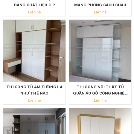
BẰNG CHẤT LIỆU GÌ?
MANG PHONG CÁCH CHÂU
ÂU
Liên hệ
Liên hệ
THI CÔNG TỦ ÂM TƯỜNG LÀ
THI CÔNG NỘI THẤT TỦ
NHƯ THẾ NÀO
QUẦN ÁO GỖ CÔNG NGHIỆP
HCM
Liên hệ
Liên hệ