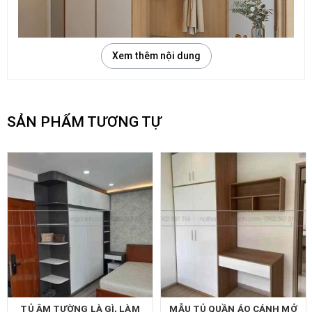
Xem thêm nội dung
SẢN PHẨM TƯƠNG TỰ
Lựa chọn đơn vị đóng tủ quần áo âm tường
-Có thể nói rằng, sản phẩm nội thất là vật dụng không
thể thiếu trong nhiều gia đình hiện nay bởi chúng giúp
cho việc bảo quản quần áo một cách tốt hơn. Và để có
thể chọn được kiểu tủ ưng ý thì bạn nên chú ý đến màu
sắc, kiểu dáng cũng như diện tích nơi đặt đóng tủ áo tại
hcm như thế nào để có được một tủ đồ thích hợp.
TỦ ÂM TƯỜNG LÀ GÌ, LÀM
MẪU TỦ QUẦN ÁO CÁNH MỞ