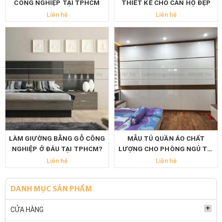
CÔNG NGHIỆP TẠI TPHCM
THIẾT KẾ CHO CĂN HỘ ĐẸP
Liên hệ
Liên hệ
LÀM GIƯỜNG BẰNG GỖ CÔNG
MẪU TỦ QUẦN ÁO CHẤT
NGHIỆP Ở ĐÂU TẠI TPHCM?
LƯỢNG CHO PHÒNG NGỦ TẠI
TPHCM
Liên hệ
Liên hệ
DANH MỤC SẢN PHẨM
CỬA HÀNG