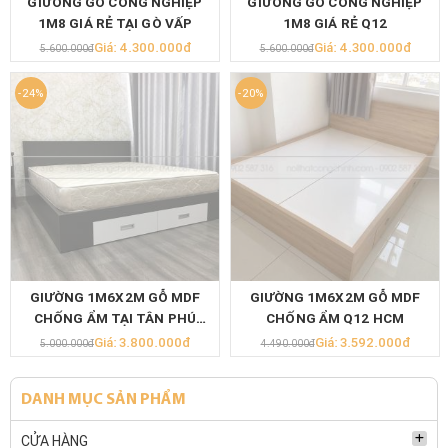
GIƯỜNG GỖ CÔNG NGHIỆP
GIƯỜNG GỖ CÔNG NGHIỆP
1M8 GIÁ RẺ TẠI GÒ VẤP
1M8 GIÁ RẺ Q12
Giá: 4.300.000đ
Giá: 4.300.000đ
5.600.000đ
5.600.000đ
-24%
-20%
GIƯỜNG 1M6X2M GỖ MDF
GIƯỜNG 1M6X2M GỖ MDF
CHỐNG ẨM TẠI TÂN PHÚ
CHỐNG ẨM Q12 HCM
HCM
Giá: 3.800.000đ
Giá: 3.592.000đ
5.000.000đ
4.490.000đ
DANH MỤC SẢN PHẨM
CỬA HÀNG