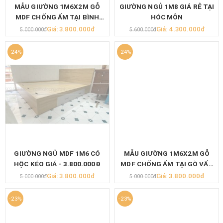
MẪU GIƯỜNG 1M6X2M GỖ
GIƯỜNG NGỦ 1M8 GIÁ RẺ TẠI
MDF CHỐNG ẨM TẠI BÌNH
HÓC MÔN
TÂN HCM
Giá: 3.800.000đ
Giá: 4.300.000đ
5.000.000đ
5.600.000đ
-24%
-24%
GIƯỜNG NGỦ MDF 1M6 CÓ
MẪU GIƯỜNG 1M6X2M GỖ
HỘC KÉO GIÁ - 3.800.000Đ
MDF CHỐNG ẨM TẠI GÒ VẤP
HCM
Giá: 3.800.000đ
Giá: 3.800.000đ
5.000.000đ
5.000.000đ
►
Mô Tả Sản Phẩm
-23%
-23%
Kích thước: Rộng 1m8 x 2m x Cao 30cm đầu giường có hộc
để đồ