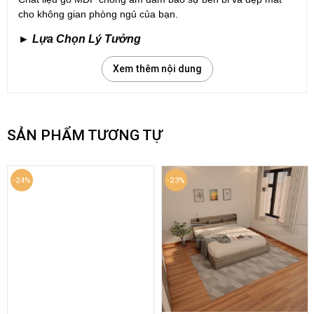
cho không gian phòng ngủ của bạn.
►
Lựa Chọn Lý Tưởng
Một sự lựa chọn lý tưởng cho những không gian phòng ngủ,
Xem thêm nội dung
mang lại sự thoải mái và tiện ích cho cả gia đình.
⇒Xem Thêm Trên TikTok
SẢN PHẨM TƯƠNG TỰ
-24%
-23%