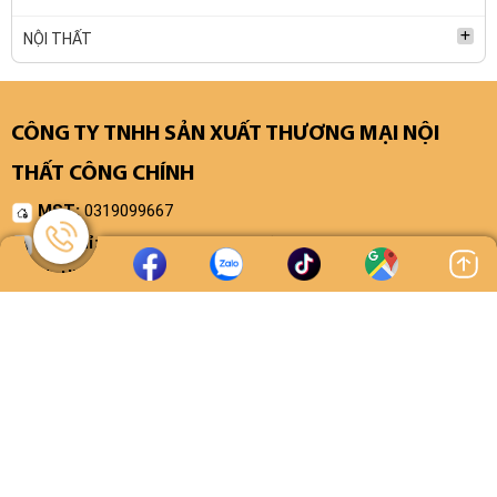
NỘI THẤT
CÔNG TY TNHH SẢN XUẤT THƯƠNG MẠI NỘI
THẤT CÔNG CHÍNH
MST:
0319099667
Địa chỉ:
93/45 Huỳnh Thị Na, Xã Đông Thạnh, HCM
Hotline/
Zalo
:
0902 587 316
Email:
nguyenchinhnoithatmoc@gmail.com
Website:
https://noithatcongchinh.com/
TAGS TỪ KHÓA
Gỗ MDF lõi xanh chống ẩm
nội thất phòng ngủ giá rẻ hcm
giường, tủ quần áo giá rẻ tại hcm