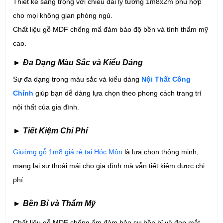
Thiết kế sang trọng với chiều dài lý tưởng 1m8x2m phù hợp
cho mọi không gian phòng ngủ.
Chất liệu gỗ MDF chống mẩ đảm bảo độ bền và tính thẩm mỹ
cao.
►
Đa Dạng Màu Sắc và Kiểu Dáng
Sự đa dạng trong màu sắc và kiểu dáng
Nội Thất Công
Chính
giúp bạn dễ dàng lựa chọn theo phong cách trang trí
nội thất của gia đình.
►
Tiết Kiệm Chi Phí
Giường gỗ 1m8 giá rẻ tại Hóc Môn
là lựa chọn thông minh,
mang lại sự thoải mái cho gia đình mà vẫn tiết kiệm được chi
phí.
►
Bền Bỉ và Thẩm Mỹ
Chất liệu gỗ MDF chống ẩm đảm bảo sự bền bỉ và đẹp mắt